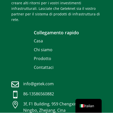
creare alti ritorni per i vostri investimenti
infrastrutturali. Lasciate che Geteknet sia il vostro
partner per il sistema di prodotti di infrastruttura di
rete.
Collegamento rapido
Casa
Chi siamo
Prodotto
Contattaci
Spanish

info@getek.com
German

86-
13586560882
English

3f, F1 Building, 959 Chengxin Road,
Italian
Ningbo, Zhejiang, Cina